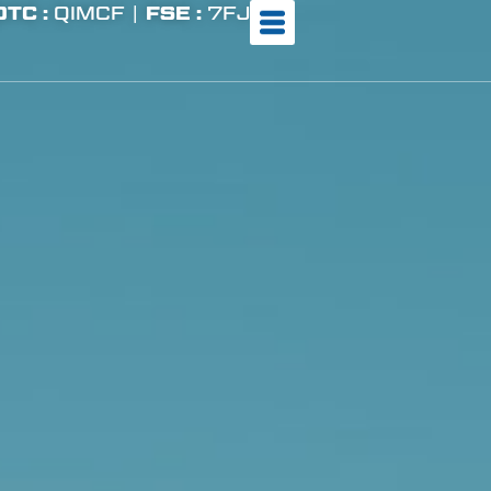
OTC :
QIMCF |
FSE :
7FJ