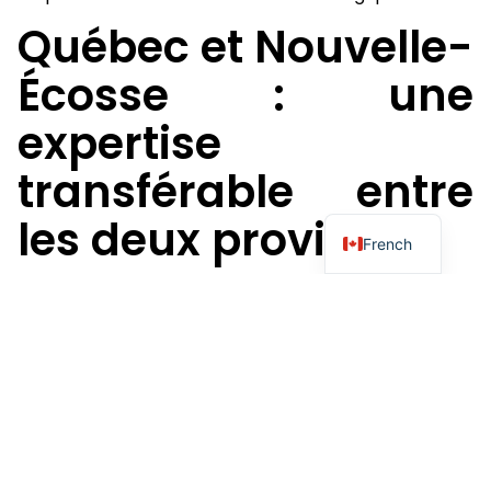
Québec et Nouvelle-
Écosse : une
expertise
transférable entre
les deux provinces
French
QIMC a mis en lumière les remarquables similitudes
géologiques entre le Québec et la Nouvelle-Écosse,
deux provinces partageant des formations
rocheuses analogues particulièrement propices à la
production d'hydrogène naturel pur. De façon
cruciale, l'analyse de la composition du gaz au
Québec confirme les résultats obtenus par QIMC en
Nouvelle-Écosse : de l'hydrogène naturel exempt de